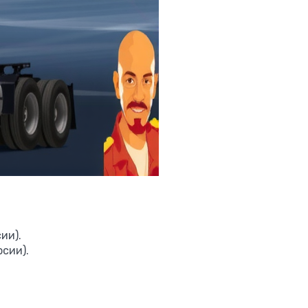
ии).
рсии).