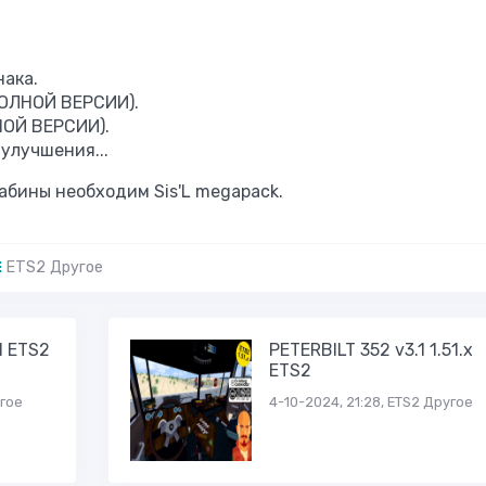
ака.
ПОЛНОЙ ВЕРСИИ).
НОЙ ВЕРСИИ).
улучшения...
абины необходим Sis'L megapack.
ETS2 Другое
1 ETS2
PETERBILT 352 v3.1 1.51.x
ETS2
угое
4-10-2024, 21:28, ETS2 Другое