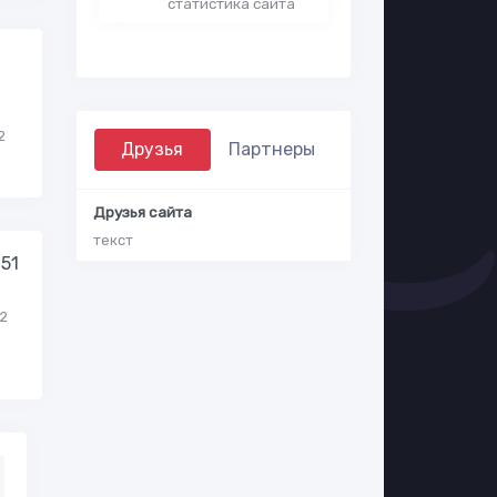
статистика сайта
2
Друзья
Партнеры
Друзья сайта
текст
.51
S2