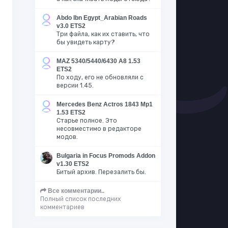
Abdo Ibn Egypt_Arabian Roads
v3.0 ETS2
Три файла, как их ставить, что
бы увидеть карту?
MAZ 5340/5440/6430 A8 1.53
ETS2
По ходу, его не обновляли с
версии 1.45.
Mercedes Benz Actros 1843 Mp1
1.53 ETS2
Старье полное. Это
несовместимо в редакторе
модов.
Bulgaria in Focus Promods Addon
v1.30 ETS2
Битый архив. Перезалить бы.
Все комментарии..
Полный список последних
комментариев