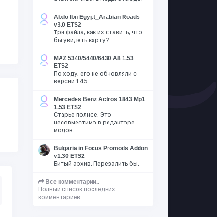
Abdo Ibn Egypt_Arabian Roads
v3.0 ETS2
Три файла, как их ставить, что
бы увидеть карту?
MAZ 5340/5440/6430 A8 1.53
ETS2
По ходу, его не обновляли с
версии 1.45.
Mercedes Benz Actros 1843 Mp1
1.53 ETS2
Старье полное. Это
несовместимо в редакторе
модов.
Bulgaria in Focus Promods Addon
v1.30 ETS2
Битый архив. Перезалить бы.
Все комментарии..
Полный список последних
комментариев