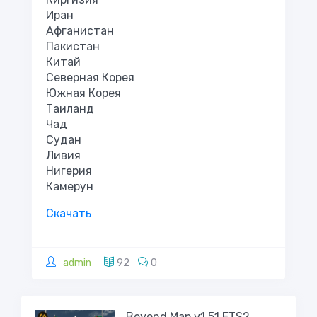
Иран
Афганистан
Пакистан
Китай
Северная Корея
Южная Корея
Таиланд
Чад
Судан
Ливия
Нигерия
Камерун
Скачать
admin
92
0
Beyond Map v1.51 ETS2