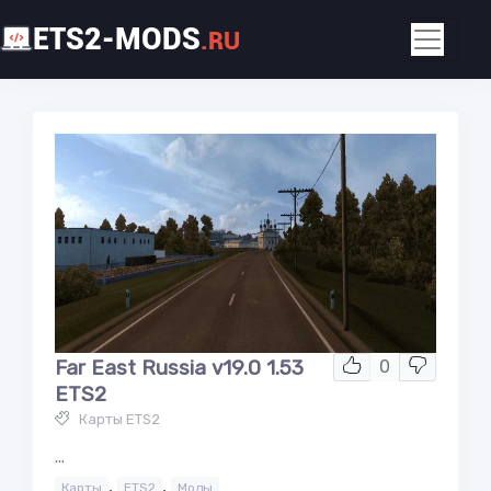
ETS2-MODS
.RU
Far East Russia v19.0 1.53
0
ETS2
Карты ETS2
...
,
,
Карты
ETS2
Моды