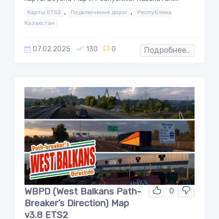
,
,
Карты ETS2
Подключение дорог
Республика
Казахстан
07.02.2025
130
0
Подробнее..
WBPD (West Balkans Path-
0
Breaker’s Direction) Map
v3.8 ETS2