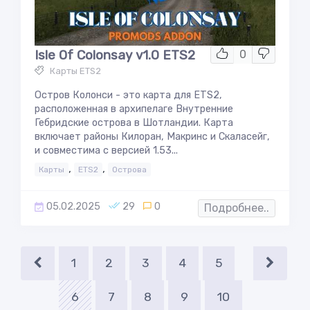
Isle Of Colonsay v1.0 ETS2
0
Карты ETS2
Остров Колонси - это карта для ETS2,
расположенная в архипелаге Внутренние
Гебридские острова в Шотландии. Карта
включает районы Килоран, Макринс и Скаласейг,
и совместима с версией 1.53...
,
,
Карты
ETS2
Острова
05.02.2025
29
0
Подробнее..
1
2
3
4
5
6
7
8
9
10