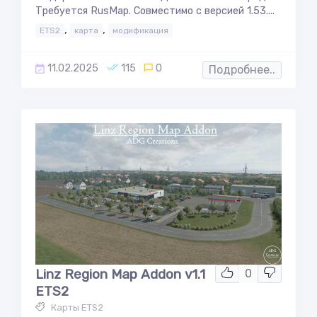
Требуется RusMap. Совместимо с версией 1.53....
,
,
ETS2
карта
модификация
11.02.2025
115
0
Подробнее..
Linz Region Map Addon v1.1
0
ETS2
Карты ETS2