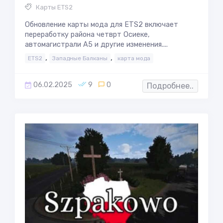
Карты ETS2
Обновление карты мода для ETS2 включает
переработку района четврт Осиеке,
автомагистрали A5 и другие изменения....
,
,
ETS2
Западные Балканы
карта мода
06.02.2025
9
0
Подробнее..