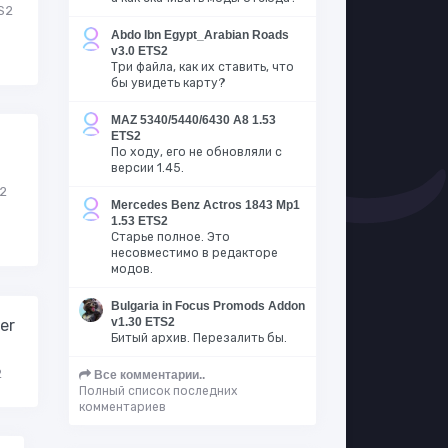
S2
Abdo Ibn Egypt_Arabian Roads
v3.0 ETS2
Три файла, как их ставить, что
бы увидеть карту?
MAZ 5340/5440/6430 A8 1.53
ETS2
По ходу, его не обновляли с
версии 1.45.
S2
Mercedes Benz Actros 1843 Mp1
1.53 ETS2
Старье полное. Это
несовместимо в редакторе
модов.
Bulgaria in Focus Promods Addon
v1.30 ETS2
er
Битый архив. Перезалить бы.
2
Все комментарии..
Полный список последних
комментариев