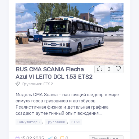
BUS CMA SCANIA Flecha
0
Azul VI LEITO DCL 1.53 ETS2
Грузовики ETS2
Модель CMA Scania - настоящий шедевр в мире
симуляторов грузовиков и автобусов.
Реалистичная физика и детальная графика
создают аутентичный опыт вождения....
,
,
Симуляторы
Грузовики
ETS2
15.02.2025
8
0