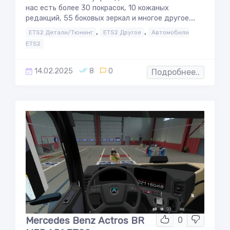
нас есть более 30 покрасок, 10 кожаных
редакций, 55 боковых зеркал и многое другое....
,
,
ETS2 Детали/Тюнинг
ETS2 Другое
Автомобили
ETS2
14.02.2025
8
0
Подробнее..
Mercedes Benz Actros BR
0