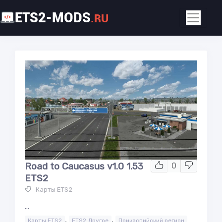
ETS2-MODS
.RU
Road to Caucasus v1.0 1.53
0
ETS2
Карты ETS2
...
,
,
Карты ETS2
ETS2 Другое
Прикаспийский регион