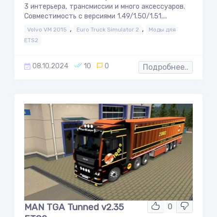
3 интерьера, трансмиссии и много аксессуаров.
Совместимость с версиями 1.49/1.50/1.51....
,
,
Volvo VM 2015
Euro Truck Simulator 2
Моды для
ETS2
08.10.2024
10
0
Подробнее..
MAN TGA Tunned v2.35
0