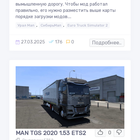
вымышленную дорогу. Чтобы мод работал
правильно, его нужно разместить выше карты
порядке загрузки модов....
,
,
Урал Мап
СибирьМап
Euro Truck Simulator 2
27.03.2025
176
0
Подробнее..
MAN TGS 2020 1.53 ETS2
0