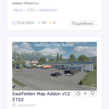
новые объекты....
,
,
Карты
ETS2
Обновления
17.02.2025
87
0
Подробнее..
Saalfelden Map Addon v1.2
0
ETS2
Карты ETS2