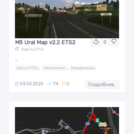
M5 Ural Map v2.2 ETS2
0
Карты ETS2
...
,
,
Карты ETS2
Обновления
Модификации
03.03.2025
74
0
Подробнее..