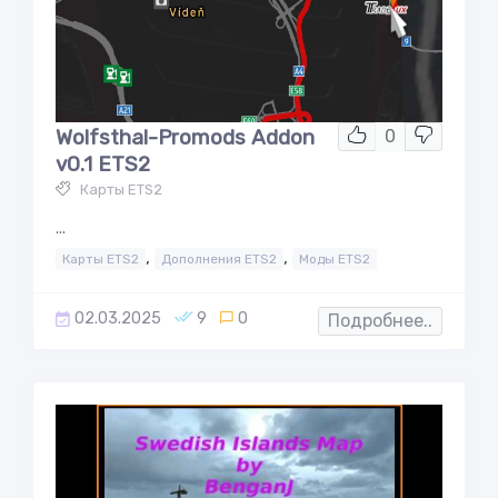
Wolfsthal-Promods Addon
0
v0.1 ETS2
Карты ETS2
...
,
,
Карты ETS2
Дополнения ETS2
Моды ETS2
02.03.2025
9
0
Подробнее..