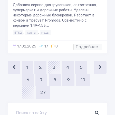
Добавлен сервис для грузовиков, автостоянка,
супермаркет и дорожные работы. Удалены
некоторые дорожные блокировки. Работает в
конвое и требует Promods. Совместимо с
версиями 1.49-1.53....
,
,
ETS2
карты
моды
17.02.2025
17
0
Подробнее..
1
2
3
4
5
6
7
8
9
10
...
27