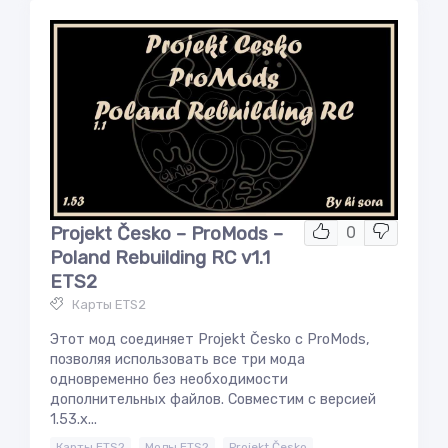
Projekt Česko – ProMods –
0
Poland Rebuilding RC v1.1
ETS2
Карты ETS2
Этот мод соединяет Projekt Česko с ProMods,
позволяя использовать все три мода
одновременно без необходимости
дополнительных файлов. Совместим с версией
1.53.x...
,
,
Карты ETS2
Моды ETS2
Projekt Česko