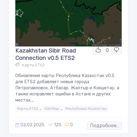
Kazakhstan Sibir Road
0
Connection v0.5 ETS2
Карты ETS2
Обновление карты Республика Казахстан v0.5
для ETS2 добавляет новые города
Петропавловск, Атбасар, Жалтыр и Кокшетау, а
также исправляет ошибки в Астане и других
местах....
,
,
Карты ETS2
SibirMap
Республика Казахстан
02.02.2025
125
0
Подробнее..