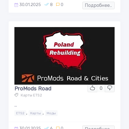
30.01.2025
8
0
Подробнее..
ProMods Road
0
Карты ETS2
...
,
,
ETS2
Карты
Моды
30.01.2025
6
0