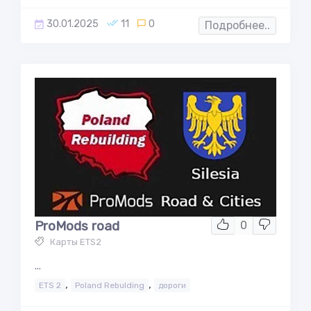
30.01.2025
11
0
Подробнее..
ProMods road
0
Карты ETS2
...
,
,
ETS 2
Poland Rebulding
дороги