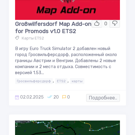
Großwilfersdorf Map Add-on
0
for Promods v1.0 ETS2
Карты ETS2
В игру Euro Truck Simulator 2 добавлен новый
город Гросвильферсдорф, расположенный около
границы Австрии и Венгрии. Добавлены 2 новые
компании и 2 места отдыха. Совместимость с
версией 1.53...
,
,
Гросвильферсдорф
ETS2
карты
02.02.2025
20
0
Подробнее..