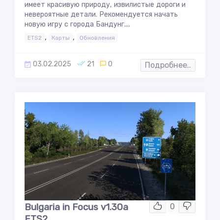
имеет красивую природу, извилистые дороги и
невероятные детали. Рекомендуется начать
новую игру с города Бандунг....
,
,
ETS2
Карты
Обновления
03.02.2025
21
0
Подробнее..
Bulgaria in Focus v1.30a
0
ETS2