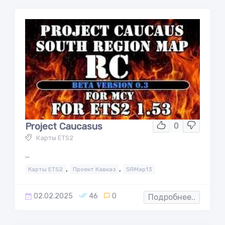
Project Caucasus
0
Карты ETS2
...
,
,
Карты ETS2
Проект Кавказ
SRMap13
02.02.2025
46
0
Подробнее..