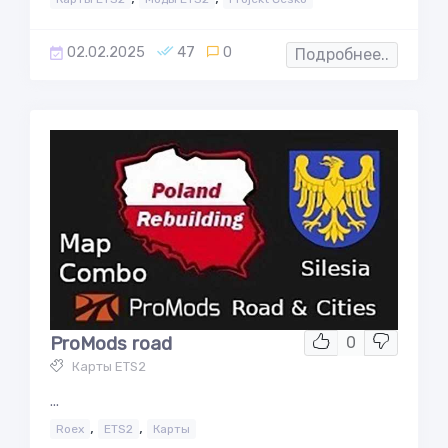
02.02.2025
47
0
Подробнее..
ProMods road
0
Карты ETS2
...
,
,
Roex
ETS2
Карты